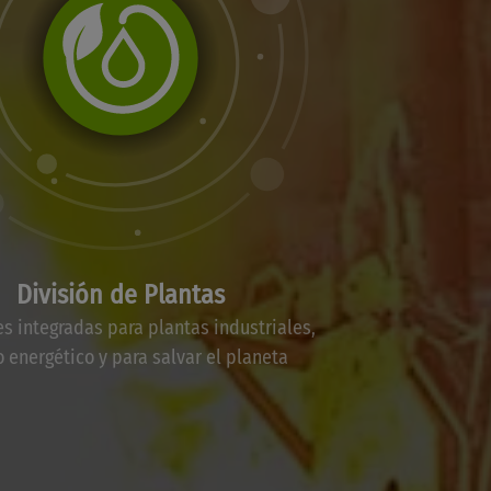
División de Plantas
s integradas para plantas industriales,
o energético y para salvar el planeta