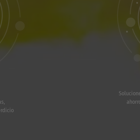
Solucione
as,
ahorr
rdicio