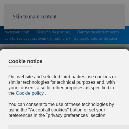
Skip to main content
ravagnan.com
División de plantas
Plantas de enfriamiento
con torres evaporativas - air coolers - intercambiadores de calor
Plantas de enfriamiento
con torres evaporativas -
air coolers -
intercambiadores de calor
El agua del circuito directo e indirecto de