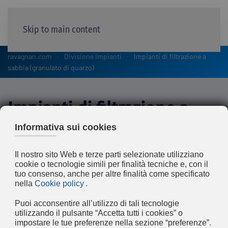
Skip to main content
ravagnan.com
Divisione Impianti
Impianti di filtrazione a
sabbia (granulato di quarzo)
Impianti di
filtrazione a
sabbia
(granulato di
quarzo)
La filtrazione a sabbia è un processo che
consiste nella rimozione dei solidi sospesi
mediante il passaggio del fluido