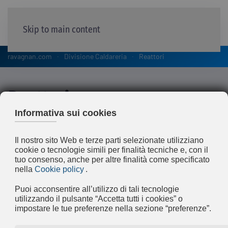
Skip to main content
ravagnan.com
Divisione Caldareria
Reattori
Reattori
La Ravagnan ha una profonda esperienza
ed una lunga tradizione nella fornitura di
reattori quali Hydrocrackers,
Hydrotreaters, e Tubolari che vengono
costruiti in entrambi gli stabilimenti della
Ravagnan (Limena e Bottrighe) per