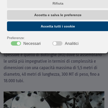
l'industria Petrolchimica e dell' Oil & Gas.
I materiali di costruzione tipici sono Acciai al Carbonio,
Acciai Austenitici, Basso Legati, 1 ¼, 2 ¼, Cr, Acciai
Placcati, MONEL®, Leghe di Rame, Leghe di Nickel 625,
825, HASTELLOY®, Titanio, ecc.
Lo stabilimento dedicato agli apparecchi di grosso
spessore è quello di Bottrighe (RO) dove si assemblano
le unità più impegnative in termini di complessità e
dimensioni con una capacità massima di 5,5 metri di
diametro, 40 metri di lunghezza, 300 MT di peso, fino a
18.000 tubi.